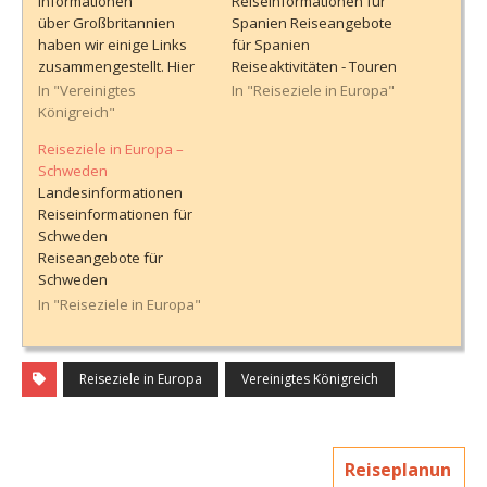
Informationen
Reiseinformationen für
über Großbritannien
Spanien Reiseangebote
haben wir einige Links
für Spanien
zusammengestellt. Hier
Reiseaktivitäten - Touren
finden sich nützliche
und Ausflüge
In "Vereinigtes
In "Reiseziele in Europa"
Hinweise zu den
Königreich"
Reisebestimmungen,
Reiseziele in Europa –
Einreisevoraussetzunge
Schweden
n und anderen wichtigen
Landesinformationen
reisebezogenen
Reiseinformationen für
Informationen. Die Seiten
Schweden
bietet einen detaillierten
Reiseangebote für
Überblick über die
Schweden
aktuellen Anforderungen
Reiseaktivitäten - Touren
In "Reiseziele in Europa"
und notwendigen
und Ausflüge
Dokumente für eine
reibungslose Einreise.
Des Weiteren gibt es
Reiseziele in Europa
Vereinigtes Königreich
Wissenswertes über die
Geschichte, den
Tourismus,…
Reiseplanun