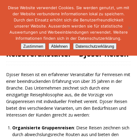
Diese Website verwendet Cookies. Sie werden genutzt, um mit
der Website verbundene Informationen lokal zu speichern.
NetMare-Reiseportal
Durch den Einsatz erhöht sich die Benutzerfreundlichkeit
unserer Website. Ausserdem werden sie für statistische
Auswertungen und Werbeeinblendungen verwendet. Weitere
Informationen finden sich in der Datenschutzerklärung.
Zustimmen
Ablehnen
Datenschutzerklärung
Reiseveranstalter – Djoser Reisen
Djoser Reisen ist ein erfahrener Veranstalter für Fernreisen mit
einer beeindruckenden Erfahrung von über 35 Jahren in der
Branche. Das Unternehmen zeichnet sich durch eine
einzigartige Reisephilosophie aus, die die Vorzüge von
Gruppenreisen mit individueller Freiheit vereint. Djoser Reisen
bietet drei verschiedene Varianten, um den Bedürfnissen und
Interessen der Kunden gerecht zu werden:
Organisierte Gruppenreisen
: Diese Reisen zeichnen sich
durch abwechslungsreiche Routen aus und bieten den