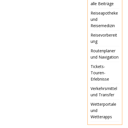
Reiseveranstalter seinen
alle Beiträge
Kunden…
Reiseapotheke
und
Reisemedizin
Reisevorbereit
ung
Routenplaner
und Navigation
Tickets-
Touren-
Erlebnisse
Verkehrsmittel
und Transfer
Wetterportale
und
Wetterapps