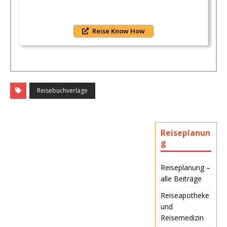
Reise Know How
Reisebuchverlage
Reiseplanun
g
Reiseplanung –
alle Beiträge
Reiseapotheke
und
Reisemedizin