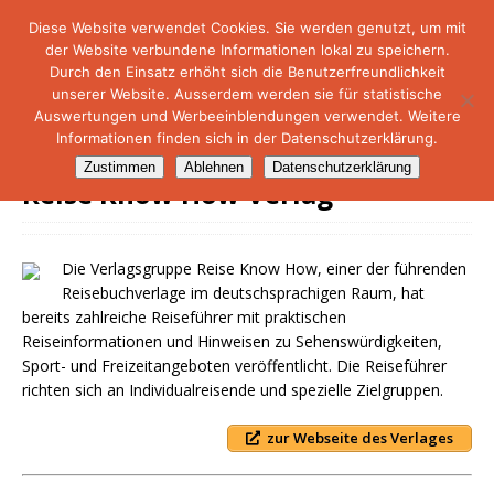
Diese Website verwendet Cookies. Sie werden genutzt, um mit
der Website verbundene Informationen lokal zu speichern.
NetMare-Reiseportal
Durch den Einsatz erhöht sich die Benutzerfreundlichkeit
unserer Website. Ausserdem werden sie für statistische
Auswertungen und Werbeeinblendungen verwendet. Weitere
Informationen finden sich in der Datenschutzerklärung.
Zustimmen
Ablehnen
Datenschutzerklärung
Reise Know How Verlag
Die Verlagsgruppe Reise Know How, einer der führenden
Reisebuchverlage im deutschsprachigen Raum, hat
bereits zahlreiche Reiseführer mit praktischen
Reiseinformationen und Hinweisen zu Sehenswürdigkeiten,
Sport- und Freizeitangeboten veröffentlicht. Die Reiseführer
richten sich an Individualreisende und spezielle Zielgruppen.
zur Webseite des Verlages