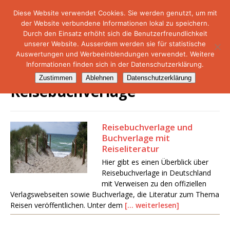
Diese Website verwendet Cookies. Sie werden genutzt, um mit
der Website verbundene Informationen lokal zu speichern.
NetMare-Reiseportal
Durch den Einsatz erhöht sich die Benutzerfreundlichkeit
unserer Website. Ausserdem werden sie für statistische
Auswertungen und Werbeeinblendungen verwendet. Weitere
Informationen finden sich in der Datenschutzerklärung.
Zustimmen
Ablehnen
Datenschutzerklärung
Reisebuchverlage
Reisebuchverlage und
Buchverlage mit
Reiseliteratur
Hier gibt es einen Überblick über
Reisebuchverlage in Deutschland
mit Verweisen zu den offiziellen
Verlagswebseiten sowie Buchverlage, die Literatur zum Thema
Reisen veröffentlichen. Unter dem
[… weiterlesen]