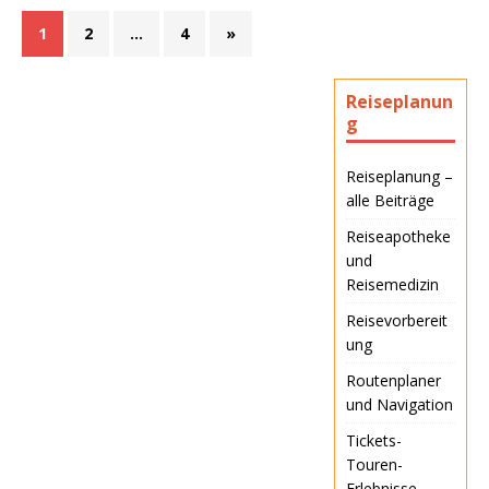
1
2
…
4
»
Reiseplanun
g
Reiseplanung –
alle Beiträge
Reiseapotheke
und
Reisemedizin
Reisevorbereit
ung
Routenplaner
und Navigation
Tickets-
Touren-
Erlebnisse