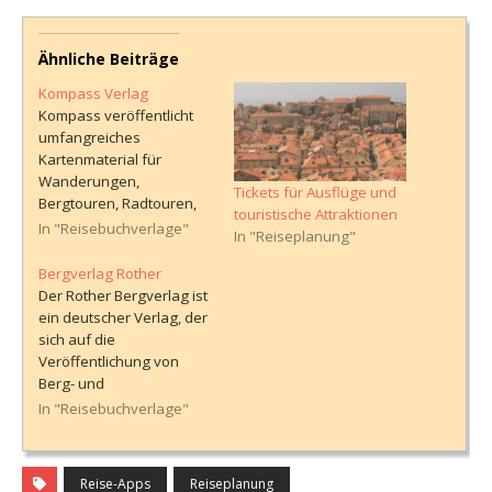
Ähnliche Beiträge
Kompass Verlag
Kompass veröffentlicht
umfangreiches
Kartenmaterial für
Wanderungen,
Tickets für Ausflüge und
Bergtouren, Radtouren,
touristische Attraktionen
Mountainbiketouren,
In "Reisebuchverlage"
In "Reiseplanung"
Skitouren oder
Klettertouren. Darüber
Bergverlag Rother
hinaus findest du auf der
Der Rother Bergverlag ist
Webseite
ein deutscher Verlag, der
Reisereportagen und
sich auf die
zahlreiche Outdoor-
Veröffentlichung von
Tipps. Der Verlag gehört
Berg- und
zur MairDumont-Gruppe.
Wanderführern
In "Reisebuchverlage"
Übersicht der
spezialisiert hat. Diese
Veröffentlichungen zum
Führer sind von
Thema Reisen
unschätzbarem Wert für
Reise-Apps
Reiseplanung