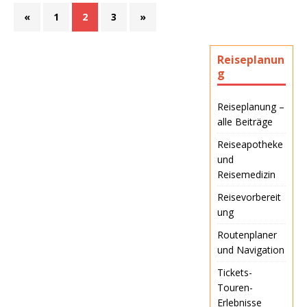
«
1
2
3
»
Reiseplanun
g
Reiseplanung –
alle Beiträge
Reiseapotheke
und
Reisemedizin
Reisevorbereit
ung
Routenplaner
und Navigation
Tickets-
Touren-
Erlebnisse