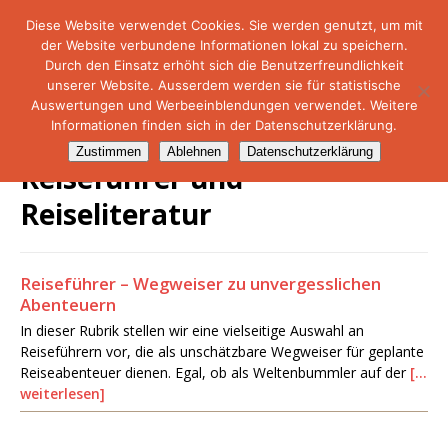
Diese Website verwendet Cookies. Sie werden genutzt, um mit
der Website verbundene Informationen lokal zu speichern.
NetMare-Reiseportal
Durch den Einsatz erhöht sich die Benutzerfreundlichkeit
unserer Website. Ausserdem werden sie für statistische
Auswertungen und Werbeeinblendungen verwendet. Weitere
Informationen finden sich in der Datenschutzerklärung.
Zustimmen
Ablehnen
Datenschutzerklärung
Reiseführer und
Reiseliteratur
Reiseführer – Wegweiser zu unvergesslichen
Abenteuern
In dieser Rubrik stellen wir eine vielseitige Auswahl an
Reiseführern vor, die als unschätzbare Wegweiser für geplante
Reiseabenteuer dienen. Egal, ob als Weltenbummler auf der
[…
weiterlesen]