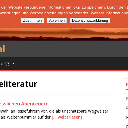
der Website verbundene Informationen lokal zu speichern. Durch den Ei
swertungen und Werbeeinblendungen verwendet. Weitere Informationen
Zustimmen
Ablehnen
Datenschutzerklärung
al
nung
eliteratur
R
esslichen Abenteuern
 Auswahl an Reiseführern vor, die als unschätzbare Wegweiser
b als Weltenbummler auf der
[… weiterlesen]
R
R