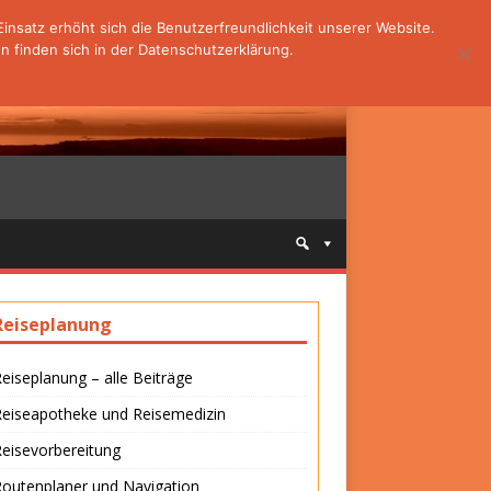
nsatz erhöht sich die Benutzerfreundlichkeit unserer Website.
 finden sich in der Datenschutzerklärung.
Reiseplanung
eiseplanung – alle Beiträge
Reiseapotheke und Reisemedizin
eisevorbereitung
outenplaner und Navigation