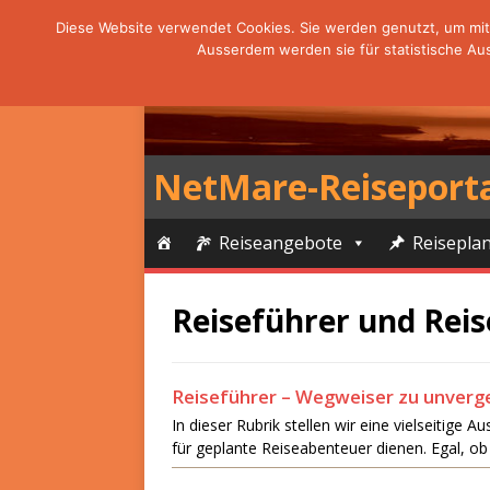
Diese Website verwendet Cookies. Sie werden genutzt, um mit 
Ausserdem werden sie für statistische Au
NetMare-Reiseport
Reiseangebote
Reisepla
Reiseführer und Reis
Reiseführer – Wegweiser zu unverg
In dieser Rubrik stellen wir eine vielseitige
für geplante Reiseabenteuer dienen. Egal, o