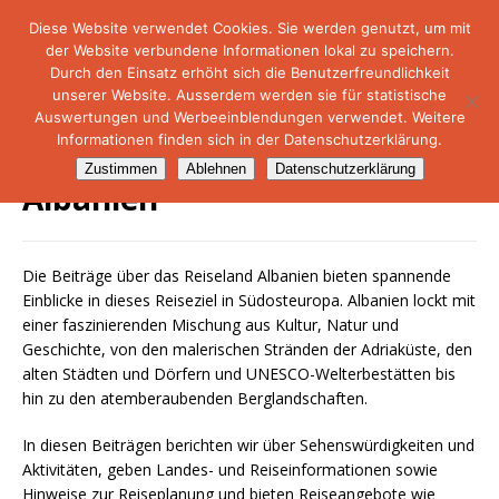
Diese Website verwendet Cookies. Sie werden genutzt, um mit
der Website verbundene Informationen lokal zu speichern.
NetMare-Reiseportal
Durch den Einsatz erhöht sich die Benutzerfreundlichkeit
unserer Website. Ausserdem werden sie für statistische
Auswertungen und Werbeeinblendungen verwendet. Weitere
Informationen finden sich in der Datenschutzerklärung.
Zustimmen
Ablehnen
Datenschutzerklärung
Albanien
Die Beiträge über das Reiseland Albanien bieten spannende
Einblicke in dieses Reiseziel in Südosteuropa. Albanien lockt mit
einer faszinierenden Mischung aus Kultur, Natur und
Geschichte, von den malerischen Stränden der Adriaküste, den
alten Städten und Dörfern und UNESCO-Welterbestätten bis
hin zu den atemberaubenden Berglandschaften.
In diesen Beiträgen berichten wir über Sehenswürdigkeiten und
Aktivitäten, geben Landes- und Reiseinformationen sowie
Hinweise zur Reiseplanung und bieten Reiseangebote wie