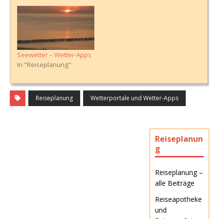
Seewetter – Wetter-Apps
In "Reiseplanung"
Reiseplanung
Wetterportale und Wetter-Apps
Reiseplanun
g
Reiseplanung –
alle Beiträge
Reiseapotheke
und