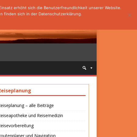
nsatz erhöht sich die Benutzerfreundlichkeit unserer Website.
 finden sich in der Datenschutzerklärung.
Reiseplanung
eiseplanung – alle Beiträge
Reiseapotheke und Reisemedizin
eisevorbereitung
outenplaner und Navigation