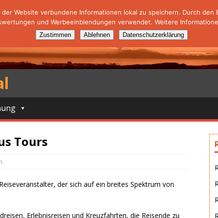
der Website verbundene Informationen lokal zu speichern. Durch den Ei
swertungen und Werbeeinblendungen verwendet. Weitere Informationen
Zustimmen
Ablehnen
Datenschutzerklärung
al
nung
rus Tours
n
R
Reiseveranstalter, der sich auf ein breites Spektrum von
R
reisen, Erlebnisreisen und Kreuzfahrten, die Reisende zu
R