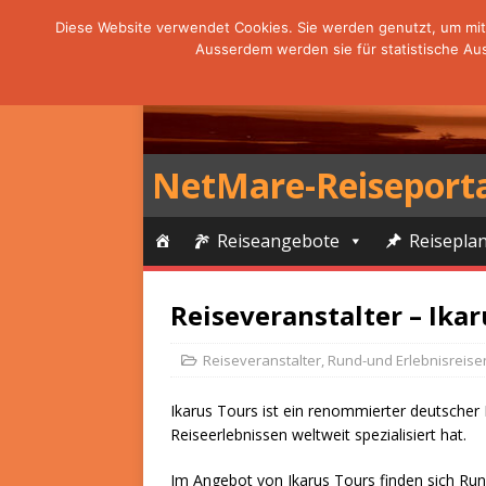
Diese Website verwendet Cookies. Sie werden genutzt, um mit 
Ausserdem werden sie für statistische Au
NetMare-Reiseport
Reiseangebote
Reisepla
Reiseveranstalter – Ika
Reiseveranstalter
,
Rund-und Erlebnisreise
Ikarus Tours ist ein renommierter deutscher 
Reiseerlebnissen weltweit spezialisiert hat.
Im Angebot von Ikarus Tours finden sich Rund