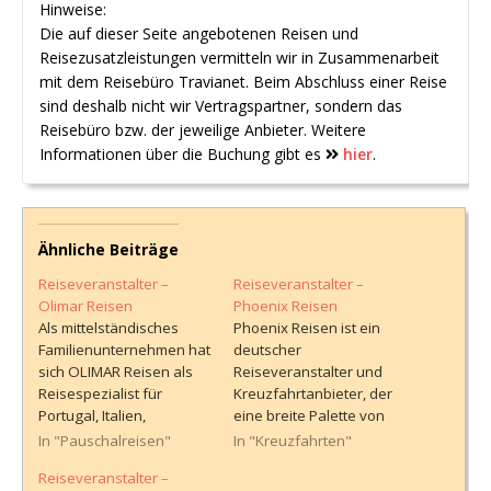
Hinweise:
Die auf dieser Seite angebotenen Reisen und
Reisezusatzleistungen vermitteln wir in Zusammenarbeit
mit dem Reisebüro Travianet. Beim Abschluss einer Reise
sind deshalb nicht wir Vertragspartner, sondern das
Reisebüro bzw. der jeweilige Anbieter. Weitere
Informationen über die Buchung gibt es
hier
.
Ähnliche Beiträge
Reiseveranstalter –
Reiseveranstalter –
Olimar Reisen
Phoenix Reisen
Als mittelständisches
Phoenix Reisen ist ein
Familienunternehmen hat
deutscher
sich OLIMAR Reisen als
Reiseveranstalter und
Reisespezialist für
Kreuzfahrtanbieter, der
Portugal, Italien,
eine breite Palette von
Kapverden und Spanien
Reiseerlebnissen für
In "Pauschalreisen"
In "Kreuzfahrten"
etabliert. Der
seine Kunden anbietet.
Reiseveranstalter –
Reiseveranstalter Olimar
Das Unternehmen hat