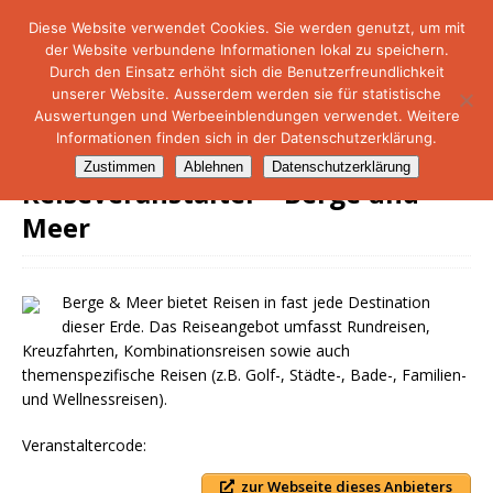
Diese Website verwendet Cookies. Sie werden genutzt, um mit
der Website verbundene Informationen lokal zu speichern.
NetMare-Reiseportal
Durch den Einsatz erhöht sich die Benutzerfreundlichkeit
unserer Website. Ausserdem werden sie für statistische
Auswertungen und Werbeeinblendungen verwendet. Weitere
Informationen finden sich in der Datenschutzerklärung.
Zustimmen
Ablehnen
Datenschutzerklärung
Reiseveranstalter – Berge und
Meer
Berge & Meer bietet Reisen in fast jede Destination
dieser Erde. Das Reiseangebot umfasst Rundreisen,
Kreuzfahrten, Kombinationsreisen sowie auch
themenspezifische Reisen (z.B. Golf-, Städte-, Bade-, Familien-
und Wellnessreisen).
Veranstaltercode:
zur Webseite dieses Anbieters