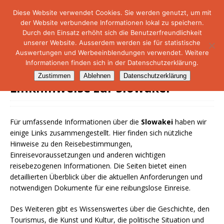
Diese Website verwendet Cookies. Sie werden genutzt, um mit
der Website verbundene Informationen lokal zu speichern.
NetMare-Reiseportal
Durch den Einsatz erhöht sich die Benutzerfreundlichkeit
unserer Website. Ausserdem werden sie für statistische
Auswertungen und Werbeeinblendungen verwendet. Weitere
Informationen finden sich in der Datenschutzerklärung.
Zustimmen
Ablehnen
Datenschutzerklärung
Linkhinweise zur Slowakei
Für umfassende Informationen über die
Slowakei
haben wir
einige Links zusammengestellt. Hier finden sich nützliche
Hinweise zu den Reisebestimmungen,
Einreisevoraussetzungen und anderen wichtigen
reisebezogenen Informationen. Die Seiten bietet einen
detaillierten Überblick über die aktuellen Anforderungen und
notwendigen Dokumente für eine reibungslose Einreise.
Des Weiteren gibt es Wissenswertes über die Geschichte, den
Tourismus, die Kunst und Kultur, die politische Situation und