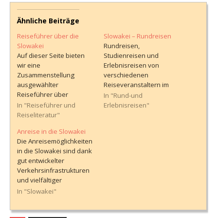
Ähnliche Beiträge
Reiseführer über die
Slowakei – Rundreisen
Slowakei
Rundreisen,
Auf dieser Seite bieten
Studienreisen und
wir eine
Erlebnisreisen von
Zusammenstellung
verschiedenen
ausgewählter
Reiseveranstaltern im
Reiseführer über
Vergleich, mit
In "Rund-und
Slowakei an. In dieser
ausführlichen
In "Reiseführer und
Erlebnisreisen"
Übersicht finden sich
Informationen über den
Reiseliteratur"
Bücher von namhaften
Reiseverlauf. Hinweise
Anreise in die Slowakei
Reisebuchverlagen, die
zur Buchung finden sich
Die Anreisemöglichkeiten
wertvolle Informationen
am Ende dieser Seite.
in die Slowakei sind dank
und Insidertipps für die
gut entwickelter
Reiseplanung und -
Verkehrsinfrastrukturen
durchführung bieten.
und vielfältiger
Darüber hinaus stellen
Transportmittel sehr
In "Slowakei"
wir Links zur Verfügung,
komfortabel, egal, ob die
über die die jeweiligen
Anreise per Flugzeug,
Bücher bei amazon.de