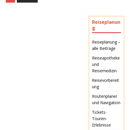
n und anderen wichtigen
reisebezogenen
Informationen. Die Seiten
bietet einen detaillierten
Reiseplanun
Überblick über die
g
aktuellen Anforderungen
und notwendigen
Dokumente für eine
Reiseplanung –
reibungslose Einreise.
alle Beiträge
Des Weiteren gibt es
Reiseapotheke
Wissenswertes über die
und
Geschichte, den…
Reisemedizin
Reisevorbereit
ung
Routenplaner
und Navigation
Tickets-
Touren-
Erlebnisse