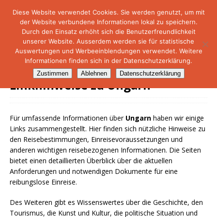
Diese Website verwendet Cookies. Sie werden genutzt, um mit
der Website verbundene Informationen lokal zu speichern.
NetMare-Reiseportal
Durch den Einsatz erhöht sich die Benutzerfreundlichkeit
unserer Website. Ausserdem werden sie für statistische
Auswertungen und Werbeeinblendungen verwendet. Weitere
Informationen finden sich in der Datenschutzerklärung.
Zustimmen
Ablehnen
Datenschutzerklärung
Linkhinweise zu Ungarn
Für umfassende Informationen über
Ungarn
haben wir einige
Links zusammengestellt. Hier finden sich nützliche Hinweise zu
den Reisebestimmungen, Einreisevoraussetzungen und
anderen wichtigen reisebezogenen Informationen. Die Seiten
bietet einen detaillierten Überblick über die aktuellen
Anforderungen und notwendigen Dokumente für eine
reibungslose Einreise.
Des Weiteren gibt es Wissenswertes über die Geschichte, den
Tourismus, die Kunst und Kultur, die politische Situation und