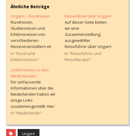
Ähnliche Beiträge
Ungarn – Rundreisen
Reiseführer über Ungarn
Rundreisen,
Auf dieser Seite bieten
Studienreisen und
wir eine
Erlebnisreisen von
Zusammenstellung
verschiedenen
ausgewählter
Reiseveranstaltern im
Reiseführer über Ungarn
Vergleich, mit
an. In dieser Übersicht
In "Rund-und
In "Reiseführer und
ausführlichen
finden sich Bücher von
Erlebnisreisen"
Reiseliteratur"
Informationen über den
namhaften
Linkhinweise zu den
Reiseverlauf. Hinweise
Reisebuchverlagen, die
Niederlanden
zur Buchung finden sich
wertvolle Informationen
Für umfassende
am Ende dieser Seite.
und Insidertipps für die
Informationen über die
Reiseplanung und -
Niederlanden haben wir
durchführung bieten.
einige Links
Darüber hinaus stellen
zusammengestellt. Hier
wir Links zur Verfügung,
finden sich nützliche
In "Niederlande"
über die die jeweiligen
Hinweise zu den
Bücher bei amazon.de
Reisebestimmungen,
und weiteren
Einreisevoraussetzunge
Büchershops bestellt…
Ungarn