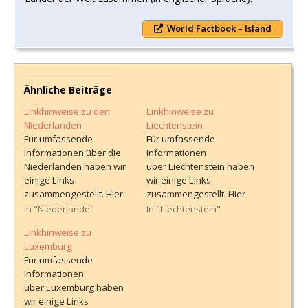
World Factbook – Island
Ähnliche Beiträge
Linkhinweise zu den
Linkhinweise zu
Niederlanden
Liechtenstein
Für umfassende
Für umfassende
Informationen über die
Informationen
Niederlanden haben wir
über Liechtenstein haben
einige Links
wir einige Links
zusammengestellt. Hier
zusammengestellt. Hier
finden sich nützliche
finden sich nützliche
In "Niederlande"
In "Liechtenstein"
Hinweise zu den
Hinweise zu den
Linkhinweise zu
Reisebestimmungen,
Reisebestimmungen,
Luxemburg
Einreisevoraussetzunge
Einreisevoraussetzunge
Für umfassende
n und anderen wichtigen
n und anderen wichtigen
Informationen
reisebezogenen
reisebezogenen
über Luxemburg haben
Informationen. Die Seiten
Informationen. Die Seiten
wir einige Links
bietet einen detaillierten
bietet einen detaillierten