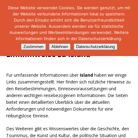
Diese Website verwendet Cookies. Sie werden genutzt, um mit
der Website verbundene Informationen lokal zu speichern.
NetMare-Reiseportal
Durch den Einsatz erhöht sich die Benutzerfreundlichkeit
unserer Website. Ausserdem werden sie für statistische
Auswertungen und Werbeeinblendungen verwendet. Weitere
Informationen finden sich in der Datenschutzerklärung.
Zustimmen
Ablehnen
Datenschutzerklärung
Linkhinweise zu Island
Für umfassende Informationen über
Island
haben wir einige
Links zusammengestellt. Hier finden sich nützliche Hinweise zu
den Reisebestimmungen, Einreisevoraussetzungen und
anderen wichtigen reisebezogenen Informationen. Die Seiten
bietet einen detaillierten Überblick über die aktuellen
Anforderungen und notwendigen Dokumente für eine
reibungslose Einreise.
Des Weiteren gibt es Wissenswertes über die Geschichte, den
Tourismus, die Kunst und Kultur, die politische Situation und