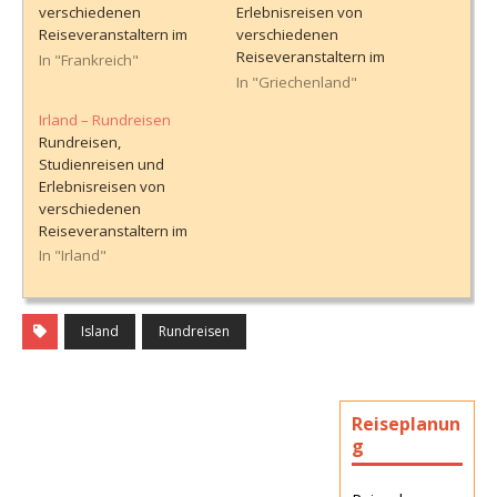
verschiedenen
Erlebnisreisen von
Reiseveranstaltern im
verschiedenen
Vergleich, mit
Reiseveranstaltern im
In "Frankreich"
ausführlichen
Vergleich, mit
In "Griechenland"
Informationen über den
ausführlichen
Irland – Rundreisen
Reiseverlauf. Hinweise
Informationen über den
Rundreisen,
zur Buchung finden sich
Reiseverlauf. Hinweise
Studienreisen und
am Ende dieser Seite.
zur Buchung finden sich
Erlebnisreisen von
am Ende dieser Seite.
verschiedenen
Reiseveranstaltern im
Vergleich, mit
In "Irland"
ausführlichen
Informationen über den
Reiseverlauf. Hinweise
Island
Rundreisen
zur Buchung finden sich
am Ende dieser Seite.
Reiseplanun
g