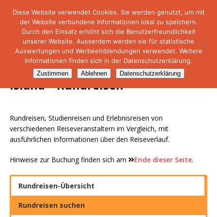
Diese Website verwendet Cookies. Sie werden genutzt, um mit
der Website verbundene Informationen lokal zu speichern.
NetMare-Reiseportal
Durch den Einsatz erhöht sich die Benutzerfreundlichkeit
unserer Website. Ausserdem werden sie für statistische
Auswertungen und Werbeeinblendungen verwendet. Weitere
Informationen finden sich in der Datenschutzerklärung.
Zustimmen
Ablehnen
Datenschutzerklärung
Island – Rundreisen
Rundreisen, Studienreisen und Erlebnisreisen von
verschiedenen Reiseveranstaltern im Vergleich, mit
ausführlichen Informationen über den Reiseverlauf.
Hinweise zur Buchung finden sich am
Ende dieser Seite
.
Rundreisen-Übersicht
Rundreisen suchen