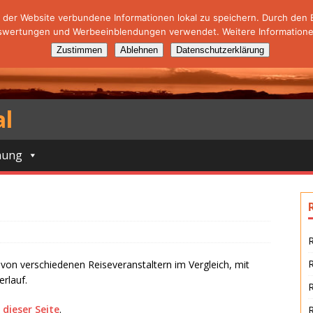
der Website verbundene Informationen lokal zu speichern. Durch den Ei
swertungen und Werbeeinblendungen verwendet. Weitere Informationen
Zustimmen
Ablehnen
Datenschutzerklärung
al
nung
R
 von verschiedenen Reiseveranstaltern im Vergleich, mit
rlauf.
R
 dieser Seite
.
R