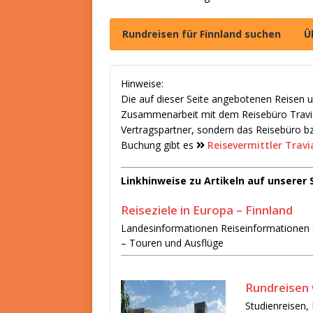
Rundreisen für Finnland suchen
Ü
Reisesuche nach aktuellen Run
Alle verfügbaren Rundreisen f
Hinweise:
Die auf dieser Seite angebotenen Reisen u
Zusammenarbeit mit dem Reisebüro Travian
Vertragspartner, sondern das Reisebüro bz
Buchung gibt es
Reisevermittler Trav
Linkhinweise zu Artikeln auf unserer 
Reiseziele in Europa – Finnland
Landesinformationen Reiseinformationen fü
– Touren und Ausflüge
Rundreisen 
Studienreisen, 