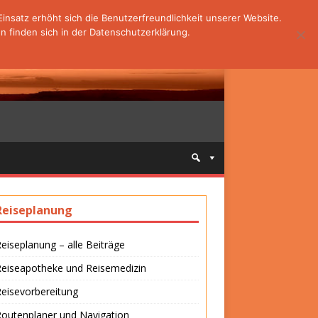
nsatz erhöht sich die Benutzerfreundlichkeit unserer Website.
 finden sich in der Datenschutzerklärung.
Reiseplanung
eiseplanung – alle Beiträge
Reiseapotheke und Reisemedizin
eisevorbereitung
outenplaner und Navigation