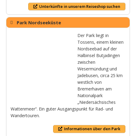
Unterkünfte in unserem Reiseshop suchen
Park Nordseeküste
Der Park liegt in
Tossens, einem kleinen
Nordseebad auf der
Halbinsel Butjadingen
zwischen
Wesermündung und
Jadebusen, circa 25 km
westlich von
Bremerhaven am
Nationalpark
„Niedersächsisches
Wattenmeer“. Ein guter Ausgangspunkt für Rad- und
Wandertouren.
Informationen über den Park