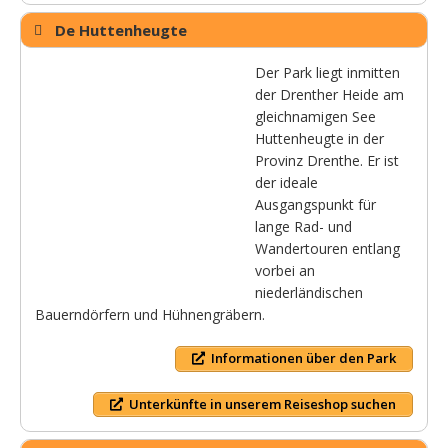
De Huttenheugte
Der Park liegt inmitten
der Drenther Heide am
gleichnamigen See
Huttenheugte in der
Provinz Drenthe. Er ist
der ideale
Ausgangspunkt für
lange Rad- und
Wandertouren entlang
vorbei an
niederländischen
Bauerndörfern und Hühnengräbern.
Informationen über den Park
Unterkünfte in unserem Reiseshop suchen