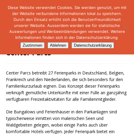
Diese Website verwendet Cookies. Sie werden genutzt, um mit
der Website verbundene Informationen lokal zu speichern.
NetMare-Reiseportal
Durch den Einsatz erhöht sich die Benutzerfreundlichkeit
unserer Website. Ausserdem werden sie für statistische
Auswertungen und Werbeeinblendungen verwendet. Weitere
Informationen finden sich in der Datenschutzerklärung.
Zustimmen
Ablehnen
Datenschutzerklärung
Center Parcs
Center Parcs betreibt 27 Ferienparks in Deutschland, Belgien,
Frankreich und den Niederlanden, die sich besonders für den
Familienkurzurlaub eignen. Das Konzept dieser Ferienparks
verknüpft gemütliche Unterkünfte mit einer Fülle an ganzjährig
verfügbaren Freizeitaktivitäten für alle Familienmitglieder.
Die Bungalows und Ferienhäuser in den Parkanlagen sind
typischerweise inmitten von malerischen Seen und
Waldgebieten gelegen, wobei einige Parks auch über
komfortable Hotels verfügen. Jeder Ferienpark bietet ein