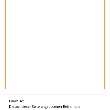
Alle verfügbaren Rundreisen für
Bulgarien
Hinweise:
Die auf dieser Seite angebotenen Reisen und