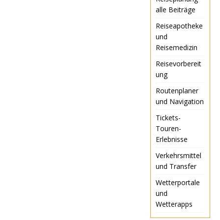
jeweils mit einem
alle Beiträge
einzigartigen
Reiseapotheke
Schwerpunkt und
und
Reiseverlauf.
Nachfolgend finden…
Reisemedizin
Reisevorbereit
ung
Routenplaner
und Navigation
Tickets-
Touren-
Erlebnisse
Verkehrsmittel
und Transfer
Wetterportale
und
Wetterapps