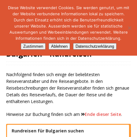
Diese Website verwendet Cookies. Sie werden genutzt, um mit
der Website verbundene Informationen lokal zu speichern.
NetMare-Reiseportal
Durch den Einsatz erhöht sich die Benutzerfreundlichkeit
unserer Website. Ausserdem werden sie für statistische
Auswertungen und Werbeeinblendungen verwendet. Weitere
Informationen finden sich in der Datenschutzerklärung.
Zustimmen
Ablehnen
Datenschutzerklärung
Bulgarien – Rundreisen
Nachfolgend finden sich einige der beliebtesten
Reiseveranstalter und ihre Reiseangebote. In den
Reisebeschreibungen der Reiseveranstalter finden sich genaue
Details des Reiseverlaufs, die Dauer der Reise und die
enthaltenen Leistungen.
Hinweise zur Buchung finden sich am
Ende dieser Seite
.
Rundreisen für Bulgarien suchen