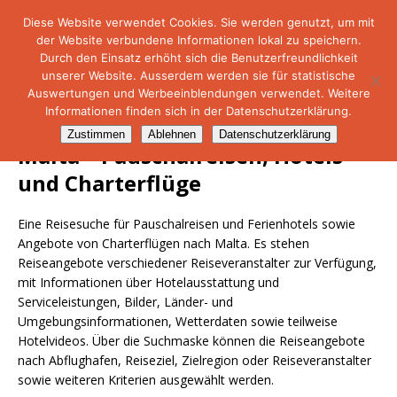
Diese Website verwendet Cookies. Sie werden genutzt, um mit
der Website verbundene Informationen lokal zu speichern.
NetMare-Reiseportal
Durch den Einsatz erhöht sich die Benutzerfreundlichkeit
unserer Website. Ausserdem werden sie für statistische
Auswertungen und Werbeeinblendungen verwendet. Weitere
Informationen finden sich in der Datenschutzerklärung.
Zustimmen
Ablehnen
Datenschutzerklärung
Malta – Pauschalreisen, Hotels
und Charterflüge
Eine Reisesuche für Pauschalreisen und Ferienhotels sowie
Angebote von Charterflügen nach Malta. Es stehen
Reiseangebote verschiedener Reiseveranstalter zur Verfügung,
mit Informationen über Hotelausstattung und
Serviceleistungen, Bilder, Länder- und
Umgebungsinformationen, Wetterdaten sowie teilweise
Hotelvideos. Über die Suchmaske können die Reiseangebote
nach Abflughafen, Reiseziel, Zielregion oder Reiseveranstalter
sowie weiteren Kriterien ausgewählt werden.